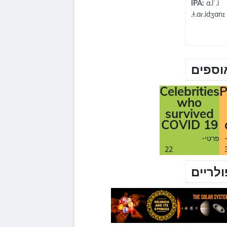
IPA:
a.lˈ.i
.ɫ.aɾ.idʒanɪ
וספים
Celebrities
P
who
survived
COVID 19
-פרטי
22
ולריים