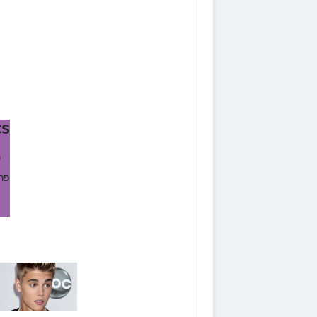
s
9
-פר