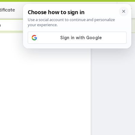
ificate
ט