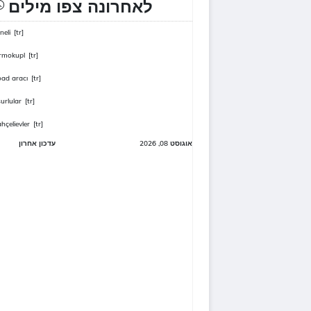
לאחרונה צפו מילים
neli
[tr]
rmokupl
[tr]
ad aracı
[tr]
urlular
[tr]
hçelievler
[tr]
אוגוסט 08, 2026
עדכון אחרון