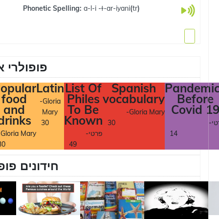
Phonetic Spelling:
a-l-i -ɫ-ar-iyani
(
tr
)
פופולרי א
opular
Latin
List Of
Spanish
Pandemic
food
Philes
vocabulary
Before
-Gloria
and
To Be
Covid 1
Mary
-Gloria Mary
drinks
Known
טי
30
30
14
-פרטי
-Gloria Mary
30
49
חידונים פופ