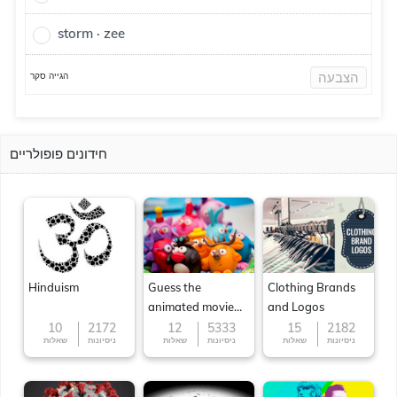
storm · zee
הצבעה
הגייה סקר
חידונים פופולריים
Hinduism
Guess the
Clothing Brands
animated movie
and Logos
character
10
2172
12
5333
15
2182
ניסיונות
שאלות
ניסיונות
שאלות
ניסיונות
שאלות