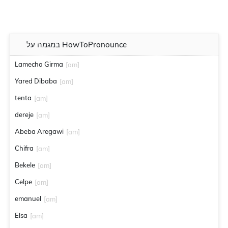
במגמה על HowToPronounce
Lamecha Girma
[am]
Yared Dibaba
[am]
tenta
[am]
dereje
[am]
Abeba Aregawi
[am]
Chifra
[am]
Bekele
[am]
Celpe
[am]
emanuel
[am]
Elsa
[am]