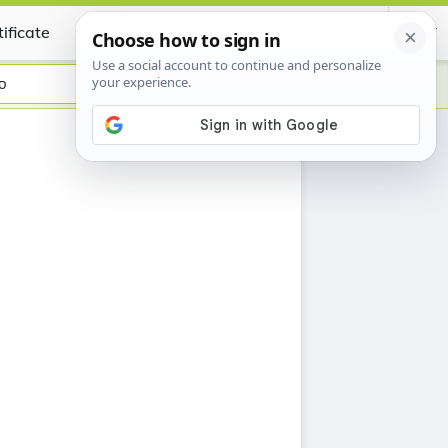
ificate
ס