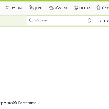
Cert
לתרום
הקהילה
חִידוֹן
אוספים
פרדית
ללמוד איך לבטא את Berterame