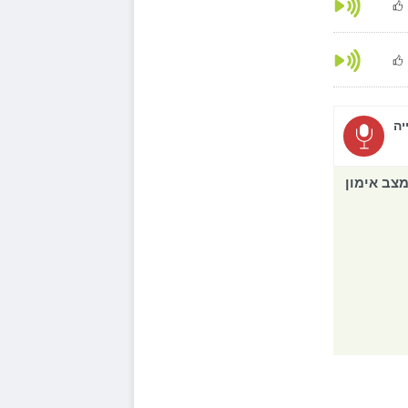
יה
צב אימון