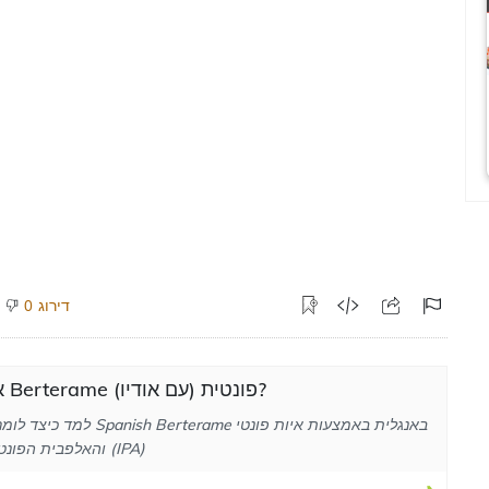
דירוג
0
איך לבטא Berterame פונטית (עם אודיו)?
למד כיצד לומר את המילה nish Berterame
והאלפבית הפונטי הבינלאומי (IPA)