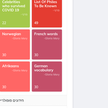
Celebrities
List Of Philes
who survived
To Be Known
COVID 19
-פרטי
-פרטי
22
49
Norwegian
French words
-Gloria Mary
-Gloria Mary
30
30
Afrikaans
German
vocabulary
-Gloria Mary
-Gloria Mary
30
30
חידונים פופולריי