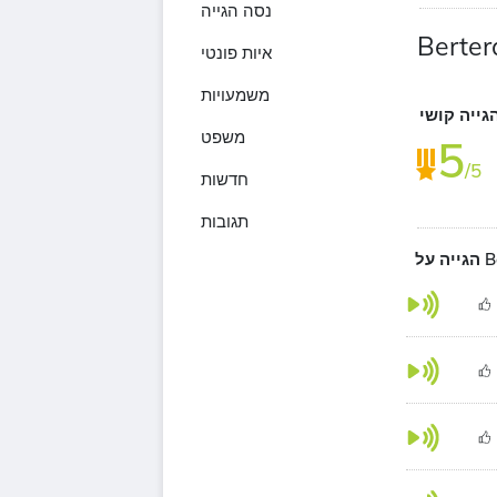
נסה הגייה
Berte
איות פונטי
משמעויות
גייה קושי
משפט
5
/5
חדשות
תגובות