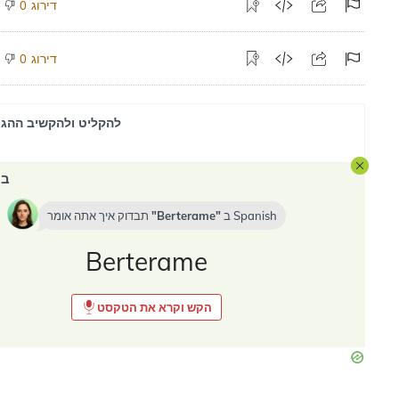
דירוג
0
דירוג
0
להקליט ולהקשיב ההגי
במ
Spanish
ב
Berterame
תבדוק איך אתה אומר
Berterame
הקש וקרא את הטקסט