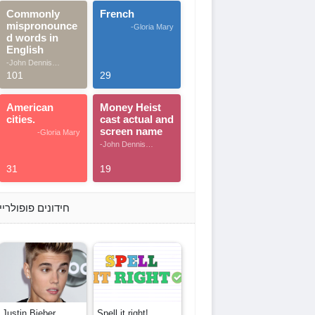
Commonly
French
mispronounce
-Gloria Mary
d words in
English
-John Dennis
G.Thomas
101
29
American
Money Heist
cities.
cast actual and
screen name
-Gloria Mary
-John Dennis
G.Thomas
31
19
חידונים פופולריי
Justin Bieber
Spell it right!