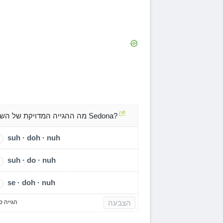
מה ההגייה המדויקת של השם Sedona?
suh · doh · nuh
suh · do · nuh
se · doh · nuh
הצבעה
הגייה ס