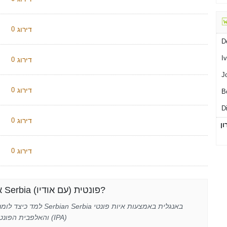
דירוג
0
D
I
דירוג
0
J
דירוג
0
B
D
דירוג
0
ון
דירוג
0
איך לבטא Serbia פונטית (עם אודיו)?
למד כיצד לומר את המילה rbian Serbia
והאלפבית הפונטי הבינלאומי (IPA)