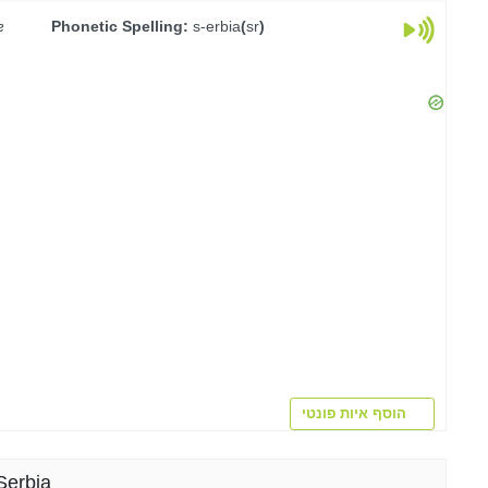
ɐ
Phonetic Spelling:
s-erbia
(
sr
)
הוסף איות פונטי
פירושים rbia