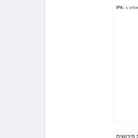
IPA:
sˈɛrbɪ
Se