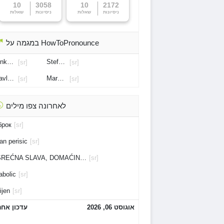
10
3058
10
2172
ניסיונות
שאלות
ניסיונות
שאלות
במגמה על HowToPronounce
rnkovic
Stefan Mitrovic
[sr]
[sr]
avlovic
Marko Bulat
[sr]
[sr]
לאחרונה צפו מילים
брок
[sr]
an perisic
[sr]
„SREĆNA SLAVA, DOMAĆINE!“
[sr]
abolic
[sr]
ijen
[sr]
אוגוסט 06, 2026
עדכון אחר