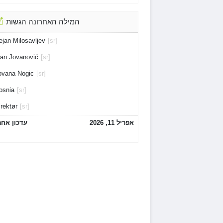
המילה האחרונה הגשות
ejan Milosavljev
[sr]
van Jovanović
[sr]
ovana Nogic
[sr]
osnia
[sr]
irektør
[sr]
אפריל 11, 2026
עדכון אחר