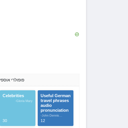
פופולרי אוספי
Celebrities
Useful German
travel phrases
-Gloria Mary
audio
pronunciation
-John Dennis
G.Thomas
30
12