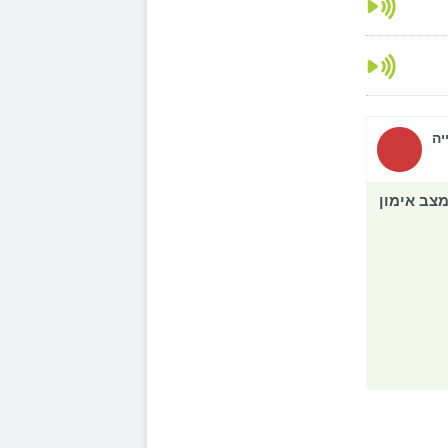
יה
צב אימון