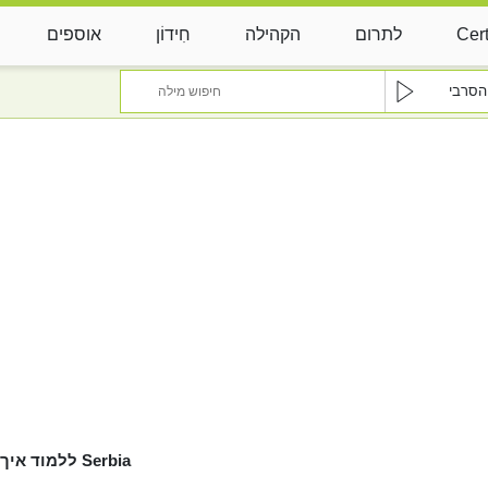
Cert
לתרום
הקהילה
חִידוֹן
אוספים
הסרבי
ללמוד איך לבטא את Serbia