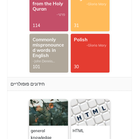
from the Holy
-Gloria Mary
Quran
-פרטי
114
31
Commonly
Polish
mispronounce
-Gloria Mary
d words in
English
-John Dennis
G.Thomas
101
30
חידונים פופולריים
general
HTML
knowledge