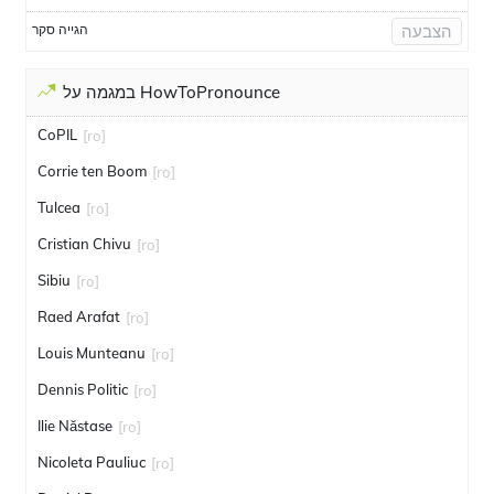
הגייה סקר
הצבעה
במגמה על HowToPronounce
CoPIL
[ro]
Corrie ten Boom
[ro]
Tulcea
[ro]
Cristian Chivu
[ro]
Sibiu
[ro]
Raed Arafat
[ro]
Louis Munteanu
[ro]
Dennis Politic
[ro]
Ilie Năstase
[ro]
Nicoleta Pauliuc
[ro]