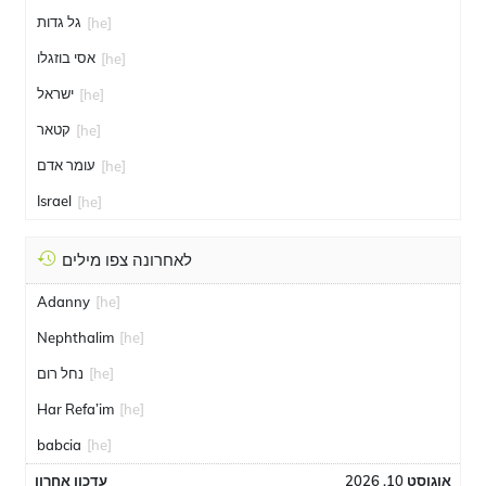
גל גדות
[he]
אסי בוזגלו
[he]
ישראל
[he]
קטאר
[he]
עומר אדם
[he]
Israel
[he]
לאחרונה צפו מילים
Adanny
[he]
Nephthalim
[he]
[he]
נחל רום
Har Refa’im
[he]
babcia
[he]
אוגוסט 10, 2026
עדכון אחרון