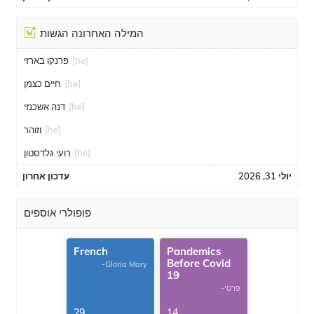
המילה האחרונה הגשות
[he]
פרנקו בארזי
[he]
חיים כצמן
[he]
דנה אשכנזי
[he]
וזוהר
[he]
רועי גלדסטון
יולי 31, 2026
עדכון אחרון
פופולרי אוספים
French
Pandemics
Before Covid
-Gloria Mary
19
-פרטי
29
14