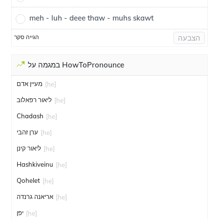
meh - luh - deee thaw - muhs skawt
הגייה סקר
הצבעה
במגמה על HowToPronounce
מעיין אדם
[he]
ליאור רפאלוב
[he]
Chadash
[he]
ערן זהבי
[he]
ליאור קינן
[he]
Hashkiveinu
[he]
Qohelet
[he]
אריאנה גרנדה
[he]
יפן
[he]