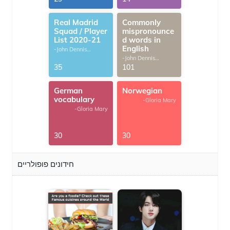
Real Madrid
Commonly
Squad / Player
mispronounce
List 2020-21
d words in
English
-John Dennis
G.Thomas
-John Dennis
G.Thomas
35
101
German
Norwegian
vocabulary
-Gloria Mary
-Gloria Mary
30
30
חידונים פופולריים