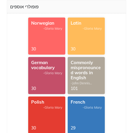
פופולרי אוספים
Norwegian
Latin
-Gloria Mary
-Gloria Mary
30
30
German
Commonly
vocabulary
mispronounce
d words in
-Gloria Mary
English
-John Dennis
G.Thomas
30
101
Polish
French
-Gloria Mary
-Gloria Mary
30
29