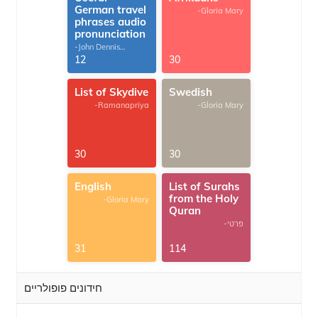
German travel
-Gloria Mary
phrases audio
pronunciation
-John Dennis
G.Thomas
12
30
List of Skydive
Swedish
-Ramanapriya
-Gloria Mary
30
30
English
List of Surahs
from the Holy
-Gloria Mary
Quran
-פרטי
31
114
חידונים פופולריים