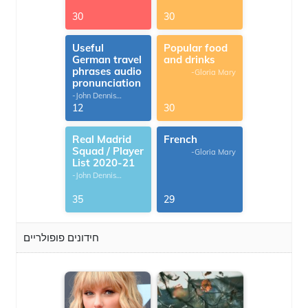
30
30
Useful
Popular food
German travel
and drinks
phrases audio
-Gloria Mary
pronunciation
-John Dennis
G.Thomas
12
30
Real Madrid
French
Squad / Player
-Gloria Mary
List 2020-21
-John Dennis
G.Thomas
35
29
חידונים פופולריים