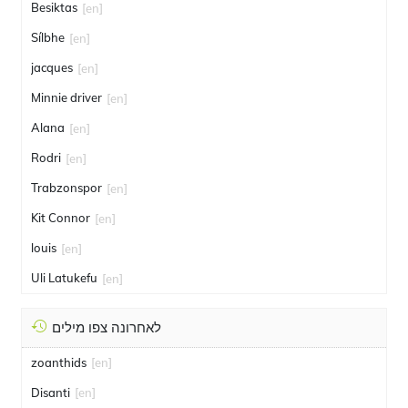
Besiktas
[en]
Sílbhe
[en]
jacques
[en]
Minnie driver
[en]
Alana
[en]
Rodri
[en]
Trabzonspor
[en]
Kit Connor
[en]
louis
[en]
Uli Latukefu
[en]
לאחרונה צפו מילים
zoanthids
[en]
Disanti
[en]