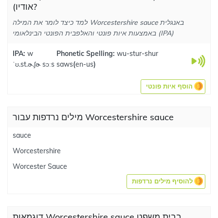
אודיו)?
למד כיצד לומר את המילה Worcestershire sauce באנגלית
באמצעות איות פונטי והאלפבית הפונטי הבינלאומי (IPA)
IPA:
w
Phonetic Spelling:
wu-stur-shur
ˈʊ.st.ɚ.ʃɚ sɔːs
saws
(
en-us
)
הוסף איות פונטי
מילים נרדפות עבור Worcestershire sauce
sauce
Worcestershire
Worcester Sauce
להוסיף מילים נרדפות
דוגמאות Worcestershire sauce בבית משפט.