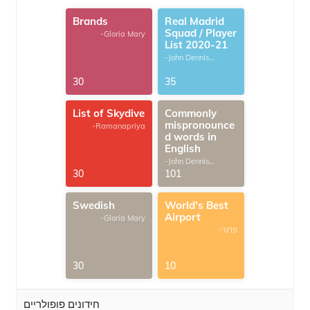
Brands
Real Madrid
Squad / Player
-Gloria Mary
List 2020-21
-John Dennis
G.Thomas
30
35
List of Skydive
Commonly
mispronounce
-Ramanapriya
d words in
English
-John Dennis
G.Thomas
30
101
Swedish
World's Best
Airport
-Gloria Mary
-פרטי
30
10
חידונים פופולריים