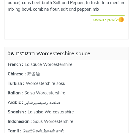
ounce) cans beef broth Salt and Pepper, to taste In a medium
mixing bowl, combine flour, salt and pepper, mix
להוסיף משפט
תרגומים של Worcestershire sauce
La sauce Worcestershire
French :
辣酱油
Chinese :
Worcestershire sosu
Turkish :
Salsa Worcestershire
Italian :
صلصة رسيستيرشاير
Arabic :
La salsa Worcestershire
Spanish :
Saus Worcestershire
Indonesian :
வொர்செஸ்டர்ஷைர் சாஸ்
Tamil :