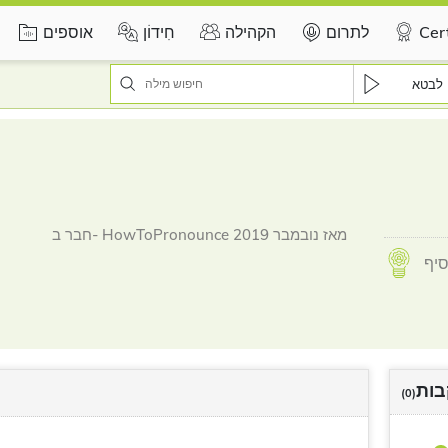
Cert
לתרום
הקהילה
חִידוֹן
אוספים
לבטא
חבר ב- HowToPronounce מאז נובמבר 2019
ות
(0)