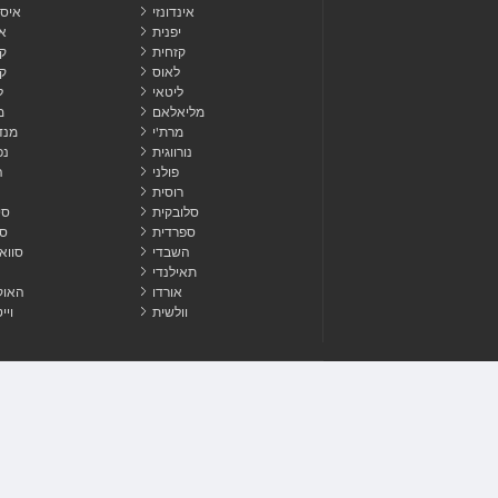
אינדונזי
איסל
יפנית
א
קזחית
ק
לאוס
קו
ליטאי
ל
מליאלאם
מ
מרת'י
מנד
נורווגית
נפ
פולני
ה
רוסית
סלובקית
סי
ספרדית
סו
השבדי
סווא
תאילנדי
אורדו
האוק
וולשית
ויי
לְפַרְסֵם
צור