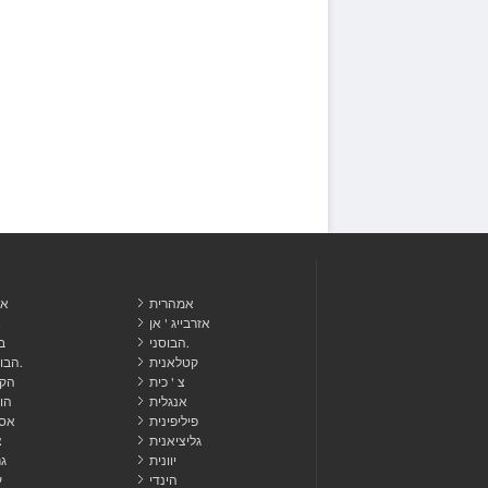
אמהרית
אל
אזרבייג ' אן
א
הבוסני.
ב
קטלאנית
הבורמזית.
צ ' כית
הקר
אנגלית
הו
פיליפינית
אסט
גליציאנית
צ
יוונית
ג
הינדי
ע