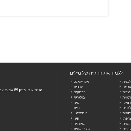
ללמוד את ההגייה של מילים.
בנית
אפריקאנס
רמני
ערבית
הגיית אודיו מילון 89 שפות, עם משמעויות, מילים נרדפות, משפט שימושים, תרגומים ועוד.
נגלית
הבסקים
בולגרית
ואטי
סיני
לנדית
דנית
ונית
אספרנטו
רפתי
פיני
רמנית
גאורגיה
ברית
גוג ' ראטית