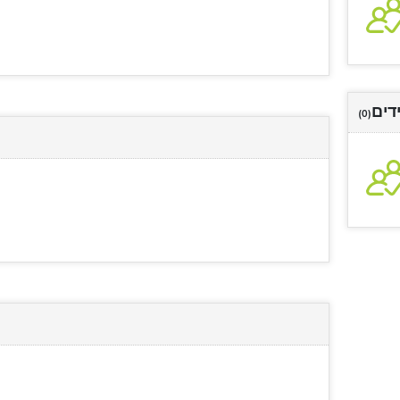
דים
(0)