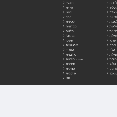
נדית
הונגרי
יטלקי
אירית
נאדה
יאוני
ריאני
חמר
טבית
לטינית
לאית
מקדוניה
רינית
מלטה
אלית
מונגולי
פרסי
פשטו
רומני.
פורטוגזית
נהלה
הסרבי
מלית
סלובנית
הילית
סודניתname
טלוגו
טמילית
ראיני
טורקית
טנאמי
אוזבקית
זולו
 איתנו קשר
עוגיות
פרטיות
תנאי
© 2026 HowToPronounce. כל הזכויות שמורות