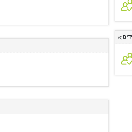
דים
(0)