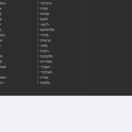
אינדונזי
איסל
יפנית
א
קזחית
ק
לאוס
קו
ליטאי
ל
מליאלאם
מ
מרת'י
מנד
נורווגית
נפ
פולני
ה
רוסית
סלובקית
סי
ספרדית
סו
השבדי
סווא
תאילנדי
אורדו
האוק
וולשית
ויי
לְפַרְסֵם
צור