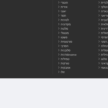
נדית
הונגרי
יטלקי
אירית
נאדה
יאוני
ריאני
חמר
טבית
לטינית
לאית
מקדוניה
רינית
מלטה
אלית
מונגולי
פרסי
פשטו
רומני.
פורטוגזית
נהלה
הסרבי
מלית
סלובנית
הילית
סודניתname
טלוגו
טמילית
ראיני
טורקית
טנאמי
אוזבקית
זולו
 איתנו קשר
עוגיות
פרטיות
תנאי
© 2026 HowToPronounce. כל הזכויות שמורות