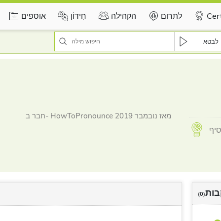
Cert
לתרום
הקהילה
חִידוֹן
אוספים
לבטא
חבר ב- HowToPronounce מאז נובמבר 2019
ות
(0)