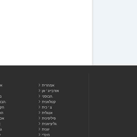
אמהרית
אל
אזרבייג ' אן
א
הבוסני.
ב
קטלאנית
הבורמזית.
צ ' כית
הקר
אנגלית
הו
פיליפינית
אסט
גליציאנית
צ
יוונית
ג
הינדי
ע