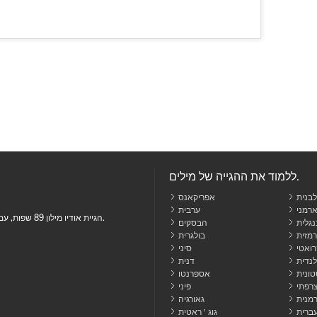
ללמוד את ההגייה של מילים.
בנית
אפריקאנס
רמני
ערבית
הגיית אודיו מילון 89 שפות, עם משמעויות, מילים נרדפות, משפט שימושים, תרגומים ועוד.
נגלית
הבסקים
בולגרית
ואטי
סיני
לנדית
דנית
ונית
אספרנטו
רפתי
פיני
רמנית
גאורגיה
ברית
גוג ' ראטית