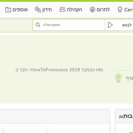
Cert
לתרום
הקהילה
חִידוֹן
אוספים
לבטא
חבר ב- HowToPronounce מאז נובמבר 2019
ות
(0)