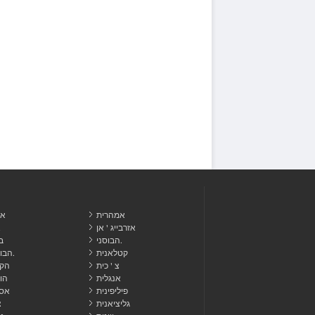
אמהרית
אל
אזרבייג ' אן
א
הבוסני.
ב
קטלאנית
הבורמזית.
צ ' כית
הקר
אנגלית
הו
פיליפינית
אסט
גליציאנית
צ