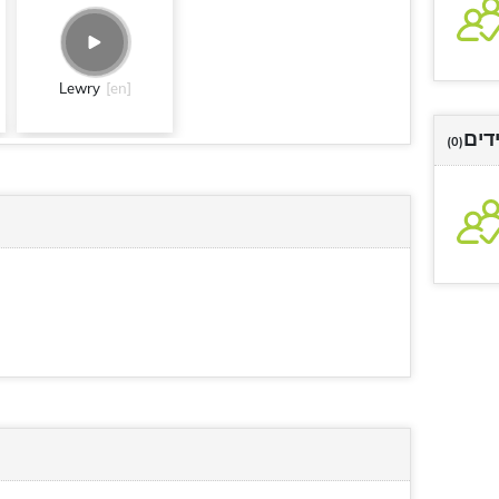
Lewry
[en]
דים
(0)