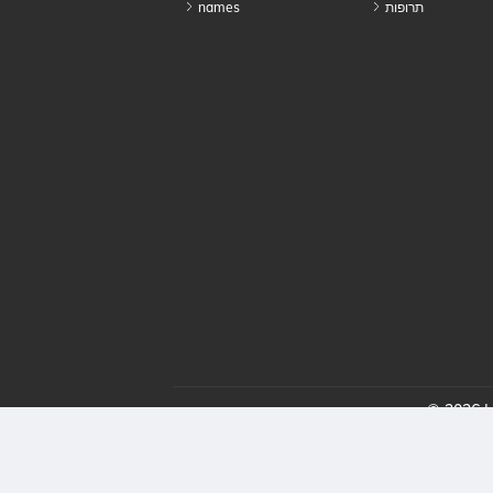
תרופות
names