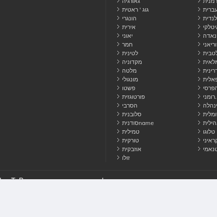
רמנית
גאורגיה
ברית
גוג ' ראטית
נדית
הונגרי
יטלקי
אירית
נאדה
יאוני
ריאני
חמר
טבית
לטינית
לאית
מקדוניה
רינית
מלטה
אלית
מונגולי
פרסי
פשטו
רומני.
פורטוגזית
נהלה
הסרבי
מלית
סלובנית
הילית
סודניתname
טלוגו
טמילית
ראיני
טורקית
טנאמי
אוזבקית
זולו
 איתנו קשר
עוגיות
פרטיות
תנאי
© 2026 HowToPronounce. כל הזכויות שמורות