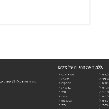
ללמוד את ההגייה של מילים.
בנית
אפריקאנס
רמני
ערבית
הגיית אודיו מילון 89 שפות, עם משמעויות, מילים נרדפות, משפט שימושים, תרגומים ועוד.
נגלית
הבסקים
בולגרית
ואטי
סיני
לנדית
דנית
ונית
אספרנטו
רפתי
פיני