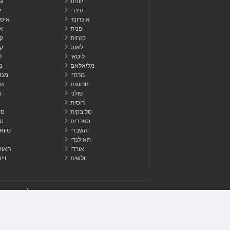
יוונית
ג
הינדי
ע
אינדונזי
איסל
יפנית
א
קזחית
ק
לאוס
קו
ליטאי
ל
מליאלאם
מ
מרת'י
מנד
נורווגית
נפ
פולני
ה
רוסית
סלובקית
סי
ספרדית
סו
השבדי
סווא
תאילנדי
אורדו
האוק
וולשית
ויי
לְפַרְסֵם
צור