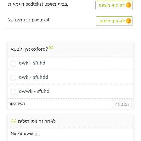
דוגמאות podtekst בבית משפט.
להוסיף משפט
תרגומים של podtekst
להוסיף תרגום
איך לבטא oxford?
awk - sfuhd
awk - sfuhdd
awwk - sfuhd
הגייה סקר
הצבעה
לאחרונה צפו מילים
Na Zdrowie
[pl]