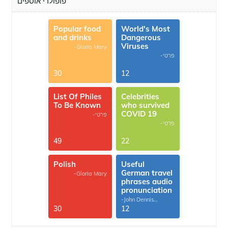
פופולרי אוספים
Popular food
World's Most
and drinks
Dangerous
Viruses
-Gloria Mary
-פרטי
30
12
List Of Philes
Celebrities
To Be Known
who survived
COVID 19
-פרטי
-פרטי
49
22
Polish
Useful
German travel
-Gloria Mary
phrases audio
pronunciation
-John Dennis
G.Thomas
30
12