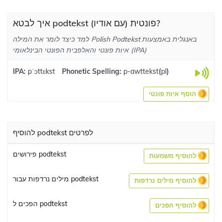
איך לבטא podtekst פונטית (עם אודיו)?
למד כיצד לומר את המילה Polish Podtekst באנגלית באמצעות
איות פונטי והאלפבית הפונטי הבינלאומי (IPA)
IPA:
pˈɔttɛkst
Phonetic Spelling:
p-awttekst
(
pl
)
הוסף איות פונטי
להוסיף podtekst לפרטים
פירושים podtekst
להוסיף משמעות
מילים נרדפות עבור podtekst
להוסיף מילים נרדפות
הפכים ל podtekst
להוסיף הפכים