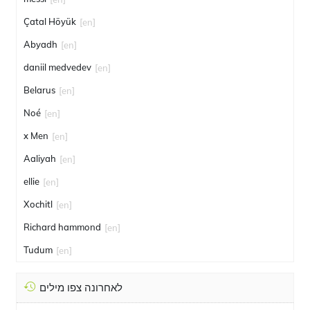
Çatal Höyük
[en]
Abyadh
[en]
daniil medvedev
[en]
Belarus
[en]
Noé
[en]
x Men
[en]
Aaliyah
[en]
ellie
[en]
Xochitl
[en]
Richard hammond
[en]
Tudum
[en]
לאחרונה צפו מילים