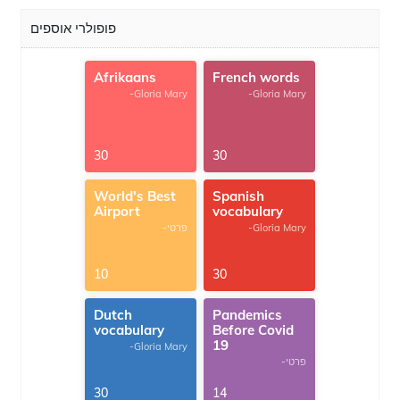
פופולרי אוספים
Afrikaans
French words
-Gloria Mary
-Gloria Mary
30
30
World's Best
Spanish
Airport
vocabulary
-Gloria Mary
-פרטי
10
30
Dutch
Pandemics
vocabulary
Before Covid
19
-Gloria Mary
-פרטי
30
14