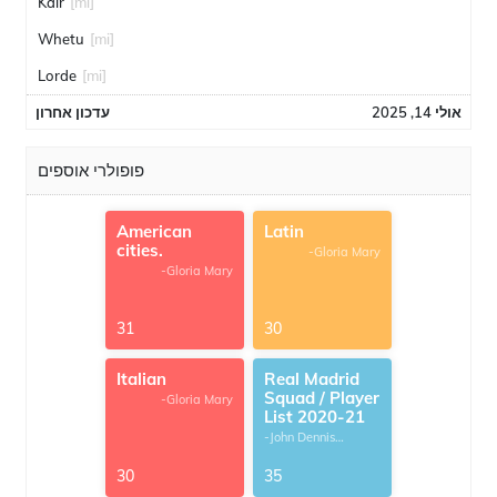
Kair
[mi]
Whetu
[mi]
Lorde
[mi]
אולי 14, 2025
עדכון אחרון
פופולרי אוספים
American
Latin
cities.
-Gloria Mary
-Gloria Mary
31
30
Italian
Real Madrid
Squad / Player
-Gloria Mary
List 2020-21
-John Dennis
G.Thomas
30
35