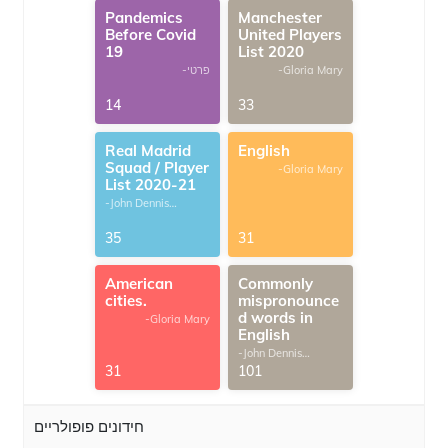
Pandemics
Manchester
Before Covid
United Players
19
List 2020
-Gloria Mary
-פרטי
14
33
Real Madrid
English
Squad / Player
-Gloria Mary
List 2020-21
-John Dennis
G.Thomas
35
31
American
Commonly
cities.
mispronounce
d words in
-Gloria Mary
English
-John Dennis
G.Thomas
31
101
חידונים פופולריים