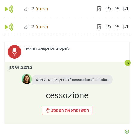
דירוג
0
דירוג
0
להקליט ולהקשיב ההגייה
במצב אימון
Italian
ב
cessazione
תבדוק איך אתה אומר
cessazione
הקש וקרא את הטקסט