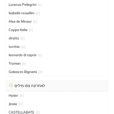
Lorenzo Pellegrini
[it]
Isabella rossellini
[it]
Alex de Minaur
[it]
Coppa Italia
[it]
sfratto
[it]
turchia
[it]
leonardo di caprio
[it]
Truman
[it]
Galeazzo Bignami
[it]
לאחרונה צפו מילים
Hyder
[it]
Jessie
[it]
CASTELLABATE
[it]