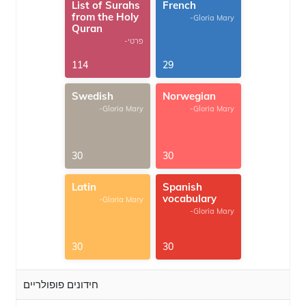
List of Surahs
French
from the Holy
-Gloria Mary
Quran
-פרטי
114
29
Swedish
Norwegian
-Gloria Mary
-Gloria Mary
30
30
Latin
Spanish
vocabulary
-Gloria Mary
-Gloria Mary
30
30
חידונים פופולריים