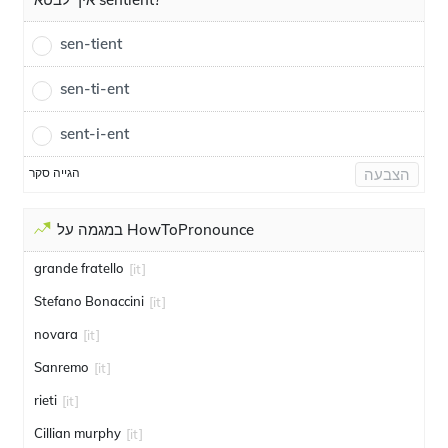
sen-tient
sen-ti-ent
sent-i-ent
הגייה סקר
הצבעה
במגמה על HowToPronounce
grande fratello
[it]
Stefano Bonaccini
[it]
novara
[it]
Sanremo
[it]
rieti
[it]
Cillian murphy
[it]