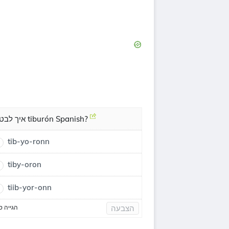
איך לבטא tiburón Spanish?
tib-yo-ronn
tiby-oron
tiib-yor-onn
הגייה ס
הצבעה