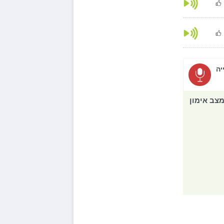
יה
צב אימון