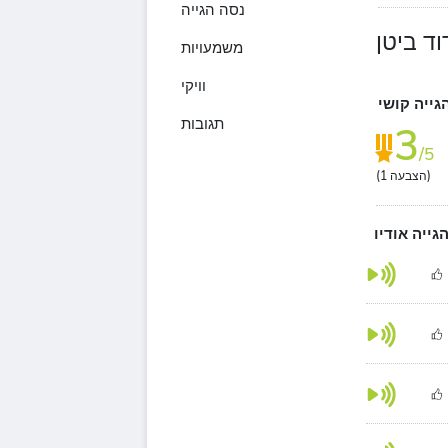
נסה הגייה
וד ביטן
משמעויות
וויקי
גייה קושי
תגובות
3
/5
הצבעה)
1
(