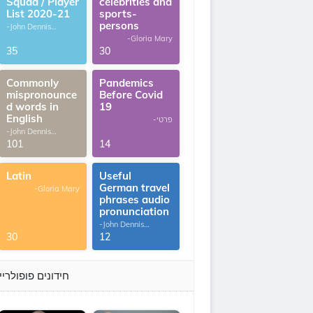
Squad / Player
celebrities and
List 2020-21
sports-
persons
-John Dennis
G.Thomas
-Gloria Mary
35
30
Commonly
Pandemics
mispronounce
Before Covid
d words in
19
English
-פרטי
-John Dennis
G.Thomas
101
14
Latin
Useful
German travel
-Gloria Mary
phrases audio
pronunciation
-John Dennis
G.Thomas
30
12
חידונים פופולריי