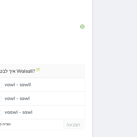
איך לבטא Walsall?
vawl - sawll
vawl - sawl
vaawl - sawl
הגייה ס
הצבעה