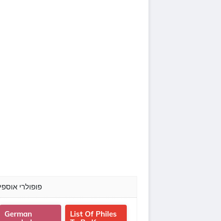
פופולרי אוספי
German
List Of Philes