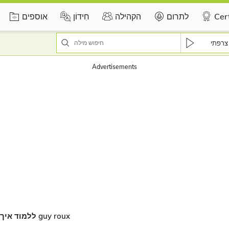
Cert
לתרום
הקהילה
חִידוֹן
אוספים
צרפתי
Advertisements
ללמוד איך לבטא את guy roux