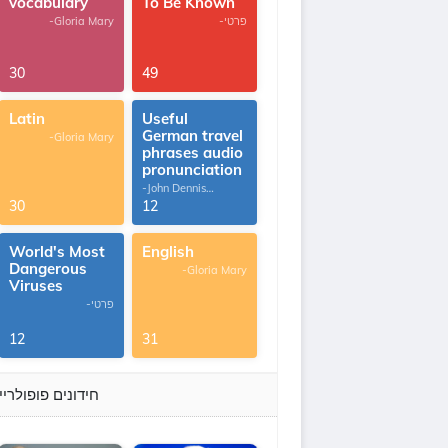
vocabulary
To Be Known
-פרטי
-Gloria Mary
30
49
Latin
Useful
German travel
-Gloria Mary
phrases audio
pronunciation
-John Dennis
G.Thomas
30
12
World's Most
English
Dangerous
-Gloria Mary
Viruses
-פרטי
12
31
חידונים פופולריי