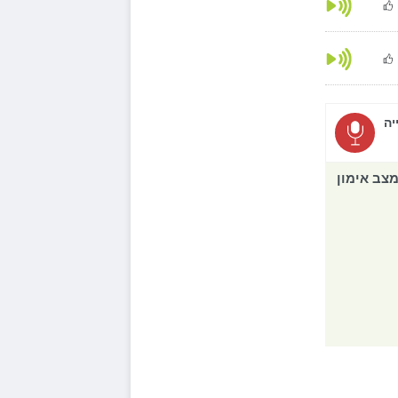
יה
צב אימון