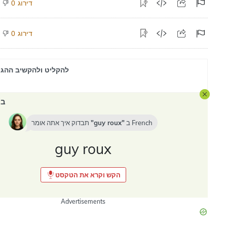
דירוג
0
דירוג
0
להקליט ולהקשיב ההגי
במ
French
ב
guy roux
תבדוק איך אתה אומר
guy roux
הקש וקרא את הטקסט
Advertisements