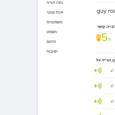
נסה הגייה
guy ro
איות פונטי
משמעויות
גייה קושי
משפט
5
/5
תרגום
תגובות