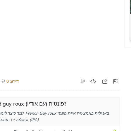
דירוג
0
איך לבטא guy roux פונטית (עם אודיו)?
למד כיצד לומר את המילה ench Guy roux
והאלפבית הפונטי הבינלאומי (IPA)