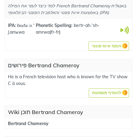
למד כיצד לומר את המילה French Bertrand Chameroy באנגלית
באמצעות איות פונטי והאלפבית הפונטי הבינלאומי (IPA)
IPA:
bɛʁtʁˈɑ.̃
Phonetic Spelling:
bertr-ah-̃ sh-
ʃ.amʁwa
amrwa
(
fr-fr
)
הוסף איות פונטי
פירושים Bertrand Chameroy
He is a French television host who is known for the TV show
C à vous.
להוסיף משמעות
Wiki תוכן Bertrand Chameroy
Bertrand Chameroy