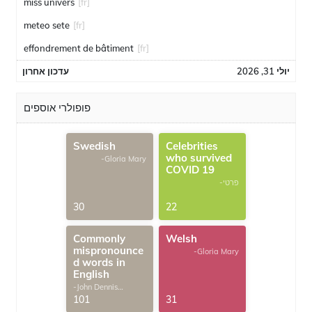
miss univers
[fr]
meteo sete
[fr]
effondrement de bâtiment
[fr]
יולי 31, 2026
עדכון אחרון
פופולרי אוספים
Swedish
Celebrities
who survived
-Gloria Mary
COVID 19
-פרטי
30
22
Commonly
Welsh
mispronounce
-Gloria Mary
d words in
English
-John Dennis
G.Thomas
101
31