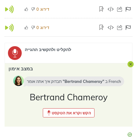
דירוג
0
דירוג
0
להקליט ולהקשיב ההגייה
במצב אימון
French
ב
Bertrand Chameroy
תבדוק איך אתה אומר
Bertrand Chameroy
הקש וקרא את הטקסט