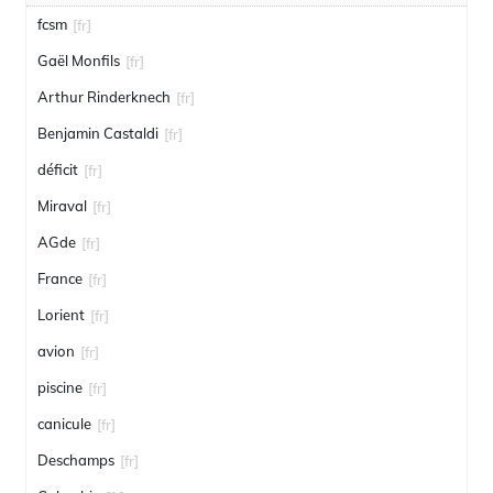
fcsm
[fr]
Gaël Monfils
[fr]
Arthur Rinderknech
[fr]
Benjamin Castaldi
[fr]
déficit
[fr]
Miraval
[fr]
AGde
[fr]
France
[fr]
Lorient
[fr]
avion
[fr]
piscine
[fr]
canicule
[fr]
Deschamps
[fr]