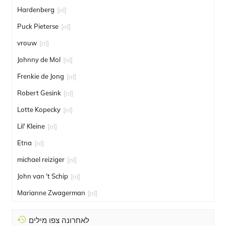
Hardenberg
[nl]
Puck Pieterse
[nl]
vrouw
[nl]
Johnny de Mol
[nl]
Frenkie de Jong
[nl]
Robert Gesink
[nl]
Lotte Kopecky
[nl]
Lil' Kleine
[nl]
Etna
[nl]
michael reiziger
[nl]
John van 't Schip
[nl]
Marianne Zwagerman
[nl]
לאחרונה צפו מילים