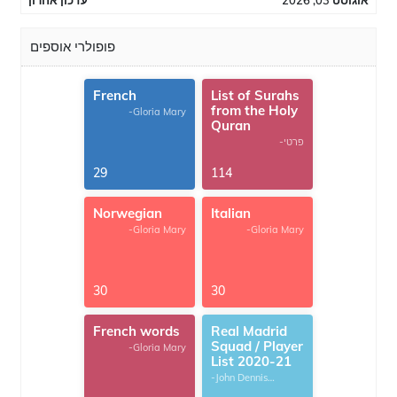
אוגוסט 03, 2026
עדכון אחרון
פופולרי אוספים
French
List of Surahs
from the Holy
-Gloria Mary
Quran
-פרטי
29
114
Norwegian
Italian
-Gloria Mary
-Gloria Mary
30
30
French words
Real Madrid
Squad / Player
-Gloria Mary
List 2020-21
-John Dennis
G.Thomas