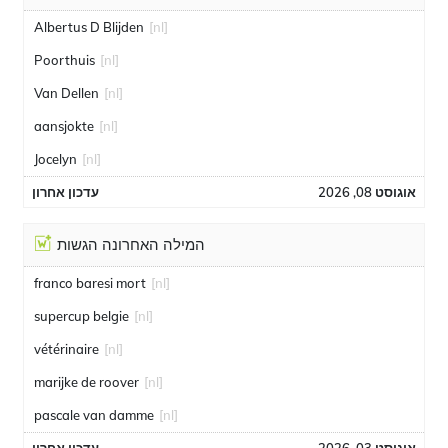
Albertus D Blijden
[nl]
Poorthuis
[nl]
Van Dellen
[nl]
aansjokte
[nl]
Jocelyn
[nl]
אוגוסט 08, 2026
עדכון אחרון
המילה האחרונה הגשות
franco baresi mort
[nl]
supercup belgie
[nl]
vétérinaire
[nl]
marijke de roover
[nl]
pascale van damme
[nl]