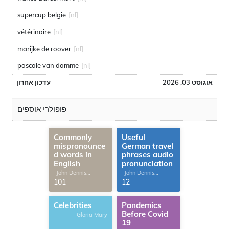
supercup belgie
[nl]
vétérinaire
[nl]
marijke de roover
[nl]
pascale van damme
[nl]
אוגוסט 03, 2026
עדכון אחרון
פופולרי אוספים
Commonly
Useful
mispronounce
German travel
d words in
phrases audio
English
pronunciation
-John Dennis
-John Dennis
G.Thomas
G.Thomas
101
12
Celebrities
Pandemics
Before Covid
-Gloria Mary
19