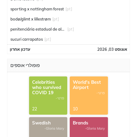
sporting x nottingham forest
[pt]
bodø/glimt x lillestrøm
[pt]
penitenciária estadual de alcaçuz
[pt]
sucuri carrapatos
[pt]
אוגוסט 03, 2026
עדכון אחרון
פופולרי אוספים
Celebrities
World's Best
who survived
Airport
COVID 19
-פרטי
-פרטי
22
10
Swedish
Brands
-Gloria Mary
-Gloria Mary