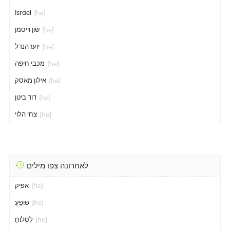
Israel
[he]
שון וייסמן
[he]
יועז הנדל
[he]
מכבי חיפה
[he]
אילון מאסק
[he]
דוד ביטן
[he]
צחי הלוי
[he]
לאחרונה צפו מילים
[he]
אפיק
[he]
שׁוֹפֵעַ
[he]
לִסְלוֹחַ