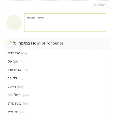
הצבעה
במגמה על HowToPronounce
יאיר לפיד
[he]
יאיר גולן
[he]
שרית חדד
[he]
גידי גוב
[he]
היי טק
[he]
נפתלי בנט
[he]
מעיין פרתי
[he]
ישראייר
[he]